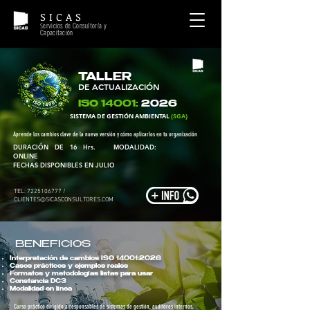
S I C A S
ervicios de Consultoría y
S
Capacitación
TALLER
DE ACTUALIZACIÓN
ISO 14001:
2026
SISTEMA DE GESTIÓN AMBIENTAL
(SGA)
Aprende los cambios clave de la nueva versión y cómo aplicarlos en tu organización
DURACIÓN DE 16 Hrs. MODALIDAD:
ONLINE
FECHAS DISPONIBLES EN JULIO
TEL:
7225106777
/
CLIENTES@SICASCONSULTORES.COM
BENEFICIOS
Interpretación de cambios ISO 14001:2026
Casos prácticos y ejemplos reales
Formatos y metodologías listas para usar
Constancia DC3
Modalidad en línea
Curso práctico dirigido a responsables de sistemas de gestión, auditores internos,