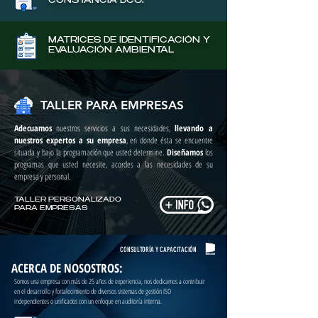
CONSTANCIA DC3.
MATRICES DE IDENTIFICACIÓN Y
EVALUACIÓN AMBIENTAL
TALLER PARA EMPRESAS
Adecuamos
nuestros servicios a sus necesidades,
llevando a
nuestros expertos a su empresa
, en donde ésta se encuentre
situada y bajo la programación que usted determine.
Diseñamos
los
programas que usted necesite, acordes a las necesidades de su
empresa y personal.
TALLER PERSONALIZADO
PARA EMPRESAS
CONSULTORÍA Y CAPACITACIÓN
ACERCA DE NOSOSTROS:
Somos una empresa con más de 25 años de experiencia, nos dedicamos a contribuir
en el desarrollo y fortalecimiento de diversos sistemas de gestión ISO
independientes o unificados con un enfoque en auditoría interna.