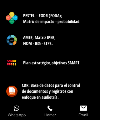
PESTEL – FODR (FODA);
Matriz de impacto - probabilidad.
AMEF, Matriz IPER,
NOM - 035 - STPS.
Plan estratégico,
objetivos SMART.
CDR: Base de datos para el control
de documentos y registros con
enfoque en audiotría.
WhatsApp
Llamar
Email
En adición, con este taller quedará claro como
implementar los requisito de la ISO 14001,
así como el enfoque a procesos PHVA, incluyendo su
interrelación entre procesos del SGA y otros modelos de