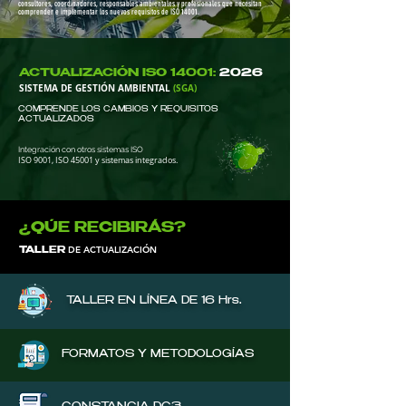
consultores, coordinadores, responsables ambientales y profesionales que necesitan
comprender e implementar los nuevos requisitos de ISO 14001.
ACTUALIZACIÓN ISO 14001:
2026
SISTEMA DE GESTIÓN AMBIENTAL
(SGA)
COMPRENDE LOS CAMBIOS Y REQUISITOS
ACTUALIZADOS
Integración con otros sistemas ISO
ISO 9001, ISO 45001 y sistemas integrados.
¿QÚE RECIBIRÁS?
DE ACTUALIZACIÓN
TALLER
TALLER EN LÍNEA DE 16 Hrs.
FORMATOS Y METODOLOGÍAS