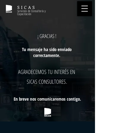
S I C A S
ervicios de Consultoría y
S
Capacitación
¡ GRACIAS !
Tu mensaje ha sido enviado
correctamente.
AGRADECEMOS TU INTERÉS EN
SICAS CONSULTORES.
En breve nos comunicaremos contigo.