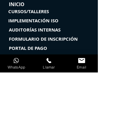
INICIO
CURSOS/TALLERES
IMPLEMENTACIÓN ISO
AUDITORÍAS INTERNAS
FORMULARIO DE INSCRIPCIÓN
PORTAL DE PAGO
¿QUIENES SOMOS?
BUZÓN DE QUEJAS Y SUGERENCIAS
WhatsApp
Llamar
Email
TEL1:
722 - 510 - 6777
TEL2:
722 - 466 - 9155
clientes@sicasconsultores.com
SÍGUENOS EN REDES SOCIALES
Políticas de Privacidad
© 2019 Sicas Consultores S. A. de C. V.